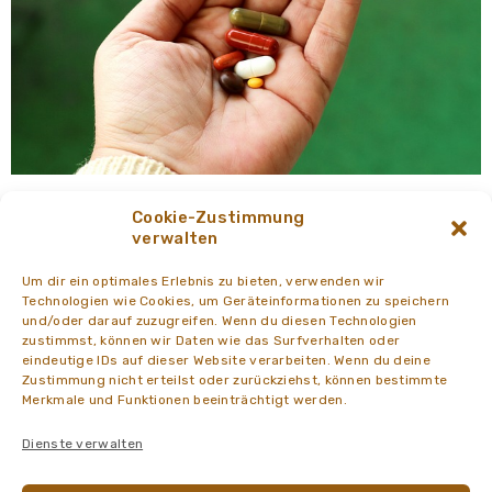
3. April 2023
NEWS Dreifaltigkeitsapotheke Graz
von
admin
Cookie-Zustimmung
Arzneiformen: In der Mundhöhle
verwalten
Um dir ein optimales Erlebnis zu bieten, verwenden wir
Technologien wie Cookies, um Geräteinformationen zu speichern
und/oder darauf zuzugreifen. Wenn du diesen Technologien
zustimmst, können wir Daten wie das Surfverhalten oder
eindeutige IDs auf dieser Website verarbeiten. Wenn du deine
Zustimmung nicht erteilst oder zurückziehst, können bestimmte
Merkmale und Funktionen beeinträchtigt werden.
Dienste verwalten