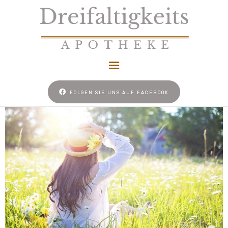
HOME
FOLGEN SIE UNS AUF FACEBOOK
NACHTDIENST
UNSER REZEPT
NEWS
KONTAKT
COOKIE-RICHTLINIE
(EU)