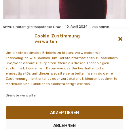
10. April 2024
NEWS Dreifaltigkeitsapotheke Graz
von
admin
Schwanger: Was bei Übelkeit und Erbrechen hilft
Cookie-Zustimmung
verwalten
Um dir ein optimales Erlebnis zu bieten, verwenden wir
Technologien wie Cookies, um Geräteinformationen zu speichern
und/oder darauf zuzugreifen. Wenn du diesen Technologien
zustimmst, können wir Daten wie das Surfverhalten oder
eindeutige IDs auf dieser Website verarbeiten. Wenn du deine
Zustimmung nicht erteilst oder zurückziehst, können bestimmte
Merkmale und Funktionen beeinträchtigt werden.
Dienste verwalten
AKZEPTIEREN
1. August 2023
NEWS Dreifaltigkeitsapotheke Graz
von
admin
ABLEHNEN
100 Jahre Dreifaltigkeitsapotheke! Gewinnchance