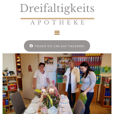
HOME
FOLGEN SIE UNS AUF FACEBOOK
NACHTDIENST
UNSER REZEPT
NEWS
KONTAKT
COOKIE-RICHTLINIE
(EU)