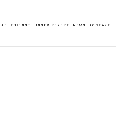
HOME
NACHTDIENST
NACHTDIENST
UNSER REZEPT
NEWS
KONTAKT
UNSER REZEPT
NEWS
KONTAKT
COOKIE-RICHTLINIE (EU)