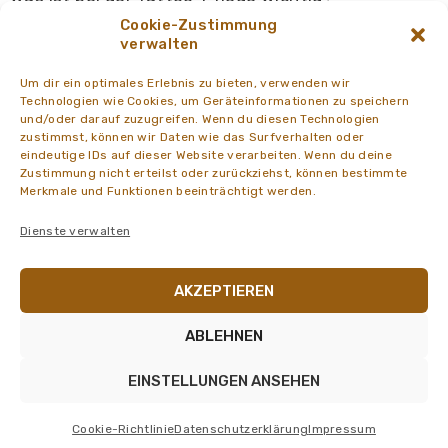
Cookie-Zustimmung
verwalten
Um dir ein optimales Erlebnis zu bieten, verwenden wir
Technologien wie Cookies, um Geräteinformationen zu speichern
und/oder darauf zuzugreifen. Wenn du diesen Technologien
zustimmst, können wir Daten wie das Surfverhalten oder
eindeutige IDs auf dieser Website verarbeiten. Wenn du deine
Zustimmung nicht erteilst oder zurückziehst, können bestimmte
Merkmale und Funktionen beeinträchtigt werden.
Dienste verwalten
AKZEPTIEREN
6. March 2025
NEWS Dreifaltigkeitsapotheke Graz
von
admin
ABLEHNEN
Bärlauch
EINSTELLUNGEN ANSEHEN
Dreifaltigkeitsapotheke Graz © 2026. All rights reserved. |
Impressum
-
Datenschutz
-
Barrierefreiheit
Cookie-Richtlinie
Datenschutzerklärung
Impressum