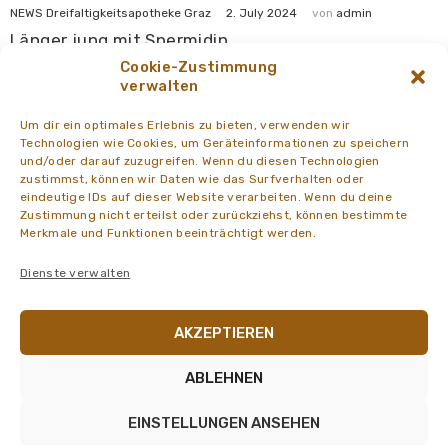
2. July 2024
NEWS Dreifaltigkeitsapotheke Graz
von
admin
Länger jung mit Spermidin
Cookie-Zustimmung
verwalten
Um dir ein optimales Erlebnis zu bieten, verwenden wir
Technologien wie Cookies, um Geräteinformationen zu speichern
und/oder darauf zuzugreifen. Wenn du diesen Technologien
zustimmst, können wir Daten wie das Surfverhalten oder
eindeutige IDs auf dieser Website verarbeiten. Wenn du deine
Zustimmung nicht erteilst oder zurückziehst, können bestimmte
Merkmale und Funktionen beeinträchtigt werden.
Dienste verwalten
AKZEPTIEREN
10. April 2024
NEWS Dreifaltigkeitsapotheke Graz
von
admin
Schwanger: Was bei Übelkeit und Erbrechen
ABLEHNEN
hilftPflanzenpower für den DarmSchwanger: Was
bei Übelkeit und Erbrechen hilft
EINSTELLUNGEN ANSEHEN