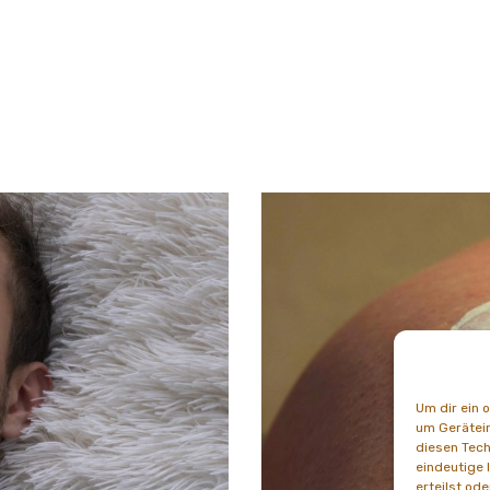
Um dir ein 
um Gerätein
diesen Tech
eindeutige 
erteilst od