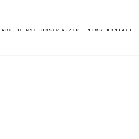
HOME
NACHTDIENST
NACHTDIENST
UNSER REZEPT
NEWS
KONTAKT
UNSER REZEPT
NEWS
KONTAKT
COOKIE-RICHTLINIE (EU)