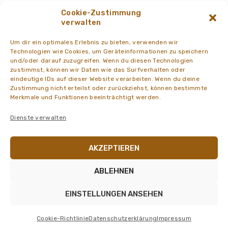
2. July 2024
NEWS Dreifaltigkeitsapotheke Graz
von
admin
Cookie-Zustimmung
Länger jung mit Spermidin
verwalten
Um dir ein optimales Erlebnis zu bieten, verwenden wir
Technologien wie Cookies, um Geräteinformationen zu speichern
und/oder darauf zuzugreifen. Wenn du diesen Technologien
zustimmst, können wir Daten wie das Surfverhalten oder
eindeutige IDs auf dieser Website verarbeiten. Wenn du deine
Zustimmung nicht erteilst oder zurückziehst, können bestimmte
Merkmale und Funktionen beeinträchtigt werden.
Dienste verwalten
AKZEPTIEREN
18. May 2022
NEWS Dreifaltigkeitsapotheke Graz
von
admin
ABLEHNEN
Wir feiern unsere Michi Ratschnig
EINSTELLUNGEN ANSEHEN
Dreifaltigkeitsapotheke Graz © 2026. All rights reserved. |
Impressum
-
Datenschutz
-
Barrierefreiheit
Cookie-Richtlinie
Datenschutzerklärung
Impressum