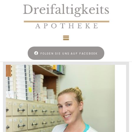
HOME
FOLGEN SIE UNS AUF FACEBOOK
NACHTDIENST
UNSER REZEPT
NEWS
KONTAKT
COOKIE-RICHTLINIE
(EU)